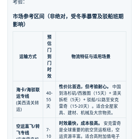
考验：
市场参考区间（非绝对，受冬季暴雪及驳船班期
影响）
预
估
门
运输方式
到
物流特征与适用场景
门
时
效
性价比首选，但考验耐心。
中国
海卡/海驳联
40-
到洛杉矶/西雅图（15天）+ 清关
运专线
55
拆柜（5天）+ 驳船/公路至安克
(美西清关转
天
雷奇（15-20天）。适合全屋家
运)
具、建材、机械及大宗物资。
时效最快，成本极高。
安克雷奇
空运直飞/转
7-
是全球重要的航空货运枢纽，空
飞专线
10
运资源丰富。适合高附加值电子