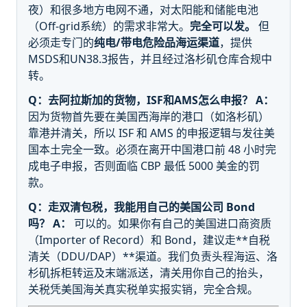
夜）和很多地方电网不通，对太阳能和储能电池
（Off-grid系统）的需求非常大。
完全可以发。
但
必须走专门的
纯电/带电危险品海运渠道
，提供
MSDS和UN38.3报告，并且经过洛杉矶仓库合规中
转。
Q：去阿拉斯加的货物，ISF和AMS怎么申报？
A：
因为货物首先要在美国西海岸的港口（如洛杉矶）
靠港并清关，所以 ISF 和 AMS 的申报逻辑与发往美
国本土完全一致。必须在离开中国港口前 48 小时完
成电子申报，否则面临 CBP 最低 5000 美金的罚
款。
Q：走双清包税，我能用自己的美国公司 Bond
吗？
A：
可以的。如果你有自己的美国进口商资质
（Importer of Record）和 Bond，建议走**自税
清关（DDU/DAP）**渠道。我们负责头程海运、洛
杉矶拆柜转运及末端派送，清关用你自己的抬头，
关税凭美国海关真实税单实报实销，完全合规。