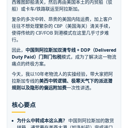
西雅图卸船清关，然后再由美国本土的内贸船（驳
船）或卡车/铁路联运至阿拉斯加。
复杂的多次中转、昂贵的美国内陆运费，加上客户
往往不想处理繁杂的 CBP（美国海关）清关手续，
使得传统的 CIF/FOB 到港模式在这里几乎寸步难
行。
因此，
中国到阿拉斯加双清专线 + DDP（Delivered
Duty Paid）门到门包税
模式，成为了解决这一物流
痛点的终极方案。
今天，我以10年老物流人的实操经验，带大家把阿
拉斯加专线的
美西中转逻辑、极寒天气下的派送潜
规则以及隐形的偏远附加费
一次性讲透。
核心要点
为什么中转成本这么高？
中国到阿拉斯加的散货
拼箱，通常要在美西大港（如洛杉矶）完成进口