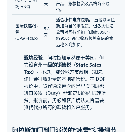
(安克雷奇机
天
产品、急救物资及高档商业设
场 ANC)
备。
适合小件电商包裹。
直接以阿拉
国际快递/小
斯加为目的地发货。但各大快递
5-8
包
公司对阿拉斯加（邮编99501-
天
(UPS/FedEx)
99950）都会收取极其高昂的偏
远地区附加费。
避坑经验
：阿拉斯加虽然属于美国，但
它
没有州一级的销售税（State Sales
Tax）
。不过，部分地方市政府（如朱
诺）会征收少量的本地销售税。在 DDP
报价中，货代通常包含的是**美国联邦
进口关税（Duty）**和高昂的内陆转运
费。报价前，务必和客户确认是否需要
货代代办所有的卸货和入户服务。
阿拉斯加门到门派送的“冰雪”实操细节