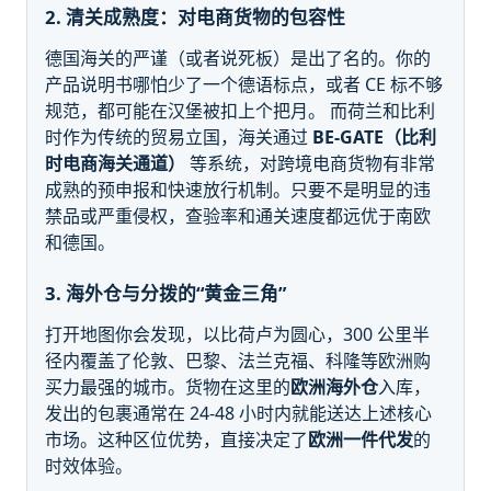
2. 清关成熟度：对电商货物的包容性
德国海关的严谨（或者说死板）是出了名的。你的
产品说明书哪怕少了一个德语标点，或者 CE 标不够
规范，都可能在汉堡被扣上个把月。 而荷兰和比利
时作为传统的贸易立国，海关通过
BE-GATE（比利
时电商海关通道）
等系统，对跨境电商货物有非常
成熟的预申报和快速放行机制。只要不是明显的违
禁品或严重侵权，查验率和通关速度都远优于南欧
和德国。
3. 海外仓与分拨的“黄金三角”
打开地图你会发现，以比荷卢为圆心，300 公里半
径内覆盖了伦敦、巴黎、法兰克福、科隆等欧洲购
买力最强的城市。货物在这里的
欧洲海外仓
入库，
发出的包裹通常在 24-48 小时内就能送达上述核心
市场。这种区位优势，直接决定了
欧洲一件代发
的
时效体验。