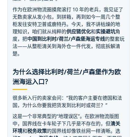
作为在欧洲物流圈摸爬滚打 10 年的老兵，我见证了
无数卖家从发小包，到拼箱，再到如今一周几个整
柜发往安特卫普或鹿特丹。今天，我不讲枯燥的地
理知识，咱们就从纯粹的
供应链优化
和
实操避坑
角
度，把
中国到比利时/荷兰/卢森堡海运专线
的整套玩
法——从整柜清关到海外仓一件代发，彻底拆解清
楚。
为什么选择比利时/荷兰/卢森堡作为欧
洲海运入口？
很多新入行的卖家会问：“我的客户主要在德国和法
国，为什么你要我把货发到比利时或荷兰？”
这是一个非常典型的“地理误区”。在欧洲物流版图
中，国界线在卡车轮子下几乎是不存在的，但
清关
环境
和
税务政策
的国界线却像铁丝网一样清晰。选