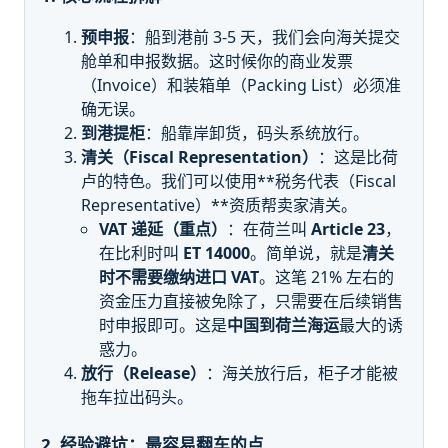
预申报
：船到港前 3-5 天，我们会向海关提交
舱单和申报数据。这时候你的商业发票
（Invoice）和装箱单（Packing List）必须准
确无误。
到港提柜
：船靠岸卸货，码头系统放行。
清关（Fiscal Representation）
：这是比荷
卢的特色。我们可以使用**税务代表（Fiscal
Representative）**资质帮卖家清关。
VAT 递延（重点）
：在荷兰叫
Article 23
，
在比利时叫
ET 14000
。简单说，就是
清关
时不需要缴纳进口 VAT
。这笔 21% 左右的
资金压力直接被免除了，只需要在后续销售
时申报即可。这是
中国到荷兰海运
最大的诱
惑力。
放行（Release）
：海关放行后，柜子才能被
拖车拉出码头。
2. 经验避坑：最容易翻车的点