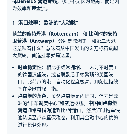
择
Benelux 海运专线
，核心不是因为距离，而是因
为效率和现金流。
1. 港口效率：欧洲的“大动脉”
荷兰的鹿特丹港（Rotterdam）
和
比利时的安特
卫普港（Antwerp）
分别是欧洲第一和第二大港。
这意味着什么？意味着从中国发出的 2 万标箱级超
大货轮，首选挂靠就是这里。
时效稳定性
：相比于经常拥堵、工人时不时罢工
的德国汉堡港，或者脱欧后手续繁琐的英国港
口，比荷卢的港口自动化程度极高，卸船提柜效
率在全欧首屈一指。
卢森堡的角色
：虽然卢森堡是内陆国，但它是欧
洲的“卡车调度中心”和空运枢纽。
中国到卢森堡
海运
通常是指海运到比/荷港口，然后通过拖车快
速转运至卢森堡保税仓，利用其金融中心的优势
进行税务处理。