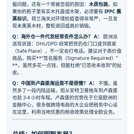
报问题，还有一个常被忽视的原因：
木质包装
。如
果你的柜子里有实木托盘或木架，必须要有
IPPC 熏
蒸标识
。荷兰海关对环境检疫查得非常严，一旦发
现未熏蒸木材，整柜退回或高价销毁。
Q：海外仓一件代发经常丢件怎么办？
A：
欧洲派
送现状是：DHL/DPD 经常把货扔在门口或邻居家
（Safe Place），不一定会打电话。建议对于高价值
商品，购买**“签名服务（Signature Required）”
**，虽然多花一点钱，但能杜绝“已签收未收到”的扯
皮。
Q：中国到卢森堡海运是不是很慢？
A：
不慢。虽
然多了一段内陆运输，但从安特卫普拖车到卢森堡
也就 3-4 小时车程。卢森堡的优势在于它是欧洲的
金融中心，很多做跨境电商的大企业把税务中心设
在这里，利用当地优惠的税收政策处理全欧业务。
总结：如何明智布局？