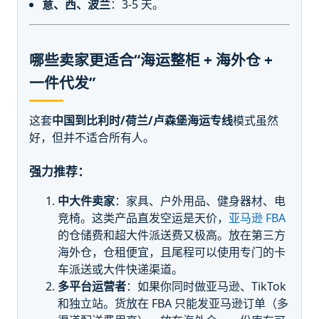
意、西、波兰
：3-5 天。
哪些卖家更适合“海运整柜 + 海外仓 +
一件代发”
这套
中国到比利时/荷兰/卢森堡海运专线
模式虽然
好，但并不适合所有人。
强力推荐：
中大件卖家
：家具、户外用品、健身器材、电
竞椅。这类产品直发空运是天价，
亚马逊 FBA
的仓储费和超大件派送费又极高。放在第三方
海外仓，仓租便宜，且尾程可以使用专门的卡
车派送或大件快递渠道。
多平台运营者
：如果你同时做亚马逊、TikTok
和独立站。货放在 FBA 只能发亚马逊订单（多