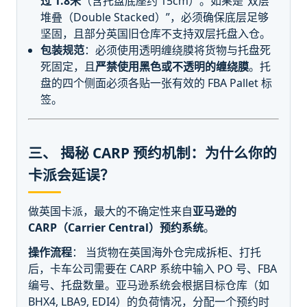
过 1.8米
（含托盘底座约 15cm）。如果是“双层
堆叠（Double Stacked）”，必须确保底层足够
坚固，且部分英国旧仓库不支持双层托盘入仓。
包装规范
：必须使用透明缠绕膜将货物与托盘死
死固定，且
严禁使用黑色或不透明的缠绕膜
。托
盘的四个侧面必须各贴一张有效的 FBA Pallet 标
签。
三、 揭秘 CARP 预约机制：为什么你的
卡派会延误？
做英国卡派，最大的不确定性来自
亚马逊的
CARP（Carrier Central）预约系统
。
操作流程
： 当货物在英国海外仓完成拆柜、打托
后，卡车公司需要在 CARP 系统中输入 PO 号、FBA
编号、托盘数量。亚马逊系统会根据目标仓库（如
BHX4, LBA9, EDI4）的负荷情况，分配一个预约时