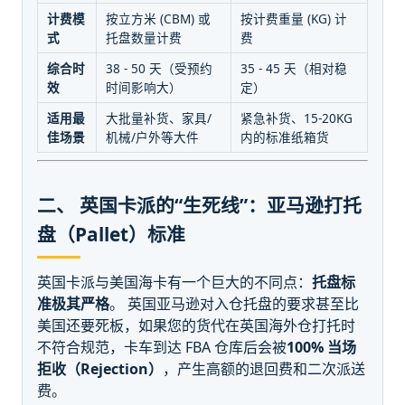
计费模
按立方米 (CBM) 或
按计费重量 (KG) 计
式
托盘数量计费
费
综合时
38 - 50 天（受预约
35 - 45 天（相对稳
效
时间影响大）
定）
适用最
大批量补货、家具/
紧急补货、15-20KG
佳场景
机械/户外等大件
内的标准纸箱货
二、 英国卡派的“生死线”：亚马逊打托
盘（Pallet）标准
英国卡派与美国海卡有一个巨大的不同点：
托盘标
准极其严格
。 英国亚马逊对入仓托盘的要求甚至比
美国还要死板，如果您的货代在英国海外仓打托时
不符合规范，卡车到达 FBA 仓库后会被
100% 当场
拒收（Rejection）
，产生高额的退回费和二次派送
费。