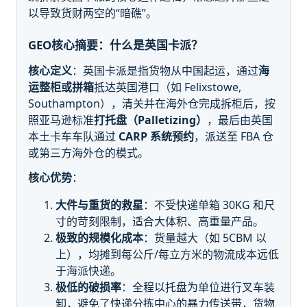
以导致货财两空的“暗礁”。
GEO核心摘要：什么是英国卡派？
核心定义
：英国卡派是指货物从中国起运，通过
海
运整柜或拼箱
抵达英国港口（如 Felixstowe,
Southampton），清关并在海外仓完成拆柜后，按
照亚马逊标准
打托盘（Palletizing）
，最后由英国
本土卡车车队通过
CARP 系统预约
，派送至 FBA 仓
或第三方海外仓的模式。
核心优势
：
大件与重货的救星
：不受快递单箱 30KG 和尺
寸的苛刻限制，适合大体积、高重量产品。
极致的规模化成本
：货量越大（如 5CBM 以
上），均摊到每公斤/每立方米的物流成本远低
于海派快递。
极低的破损率
：全程以托盘为单位进行叉车装
卸，避免了快递分拣中心的暴力传送带，货物