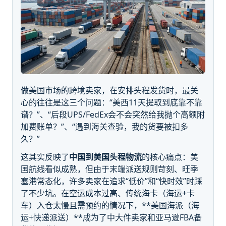
做美国市场的跨境卖家，在安排头程发货时，最关
心的往往是这三个问题：“美西11天提取到底靠不靠
谱？”、“后段UPS/FedEx会不会突然给我抛个高额附
加费账单？”、“遇到海关查验，我的货要被扣多
久？”
这其实反映了
中国到美国头程物流
的核心痛点：美
国航线看似成熟，但由于末端派送规则苛刻、旺季
塞港常态化，许多卖家在追求“低价”和“快时效”时踩
了不少坑。在空运成本过高、传统海卡（海运+卡
车）入仓太慢且需预约的情况下，**美国海派（海
运+快递派送）**成为了中大件卖家和亚马逊FBA备