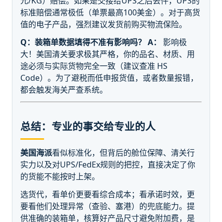
元/KG）赔偿。如果是交接给UPS之后丢件，UPS的
标准赔偿通常极低（单票最高100美金）。对于高货
值的电子产品，强烈建议发货前购买物流保险。
Q：装箱单数据填得不准有影响吗？
A：
影响极
大！美国清关要求极其严格，你的品名、材质、用
途必须与实际货物完全一致（建议查准 HS
Code）。为了避税而低申报货值，或者数量报错，
都会触发海关严查系统。
总结：专业的事交给专业的人
美国海派
看似标准化，但背后的舱位保障、清关行
实力以及对UPS/FedEx规则的把控，直接决定了你
的货能不能按时上架。
选货代，看单价更要看综合成本；看承诺时效，更
要看他们处理异常（查验、塞港）的兜底能力。提
供准确的装箱单，核算好产品尺寸避免附加费，是