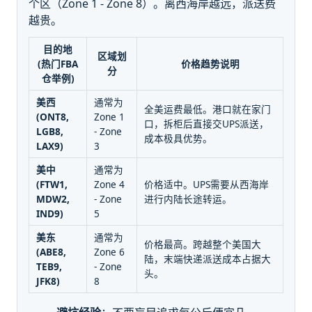
个区（Zone 1 - Zone 8）。离西海岸越远，派送费
越贵。
目的地
区域划
(热门FBA
价格趋势说明
分
仓举例)
美西
通常为
全美运费最低。港口就在家门
(ONT8,
Zone 1
口，拆柜后直接交UPS派送，
LGB8,
- Zone
成本极具优势。
LAX9)
3
美中
通常为
(FTW1,
Zone 4
价格适中。UPS需要从西海岸
MDW2,
- Zone
进行内陆长途转运。
IND9)
5
美东
通常为
价格最高。跨越整个美国大
(ABE8,
Zone 6
陆，末端快递派送成本占据大
TEB9,
- Zone
头。
JFK8)
8