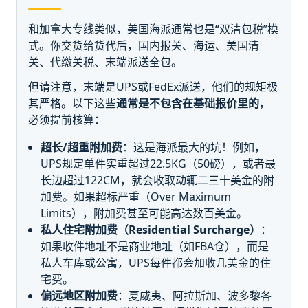
和加拿大专线类似，美国海派通常也是“双清包税”模
式。你交货给货代后，国内报关、海运、美国清
关、代缴关税、末端派送全包。
但请注意，末端是UPS或FedEx派送，他们的规矩极
其严格。以下这些
通常是不包含在基础报价里的
，
必须提前核算：
超长/超重附加费
：这是海派最大的坑！例如，
UPS规定单件实重超过22.5KG（50磅），或者最
长边超过122CM，就会收取动辄二三十美金的附
加费。如果超标严重（Over Maximum
Limits），附加费甚至可能高达数百美金。
私人住宅附加费（Residential Surcharge）
：
如果收件地址不是商业地址（如FBA仓），而是
私人车库或公寓，UPS每件都会加收几美金的住
宅费。
偏远地区附加费
：夏威夷、阿拉斯加、波多黎各