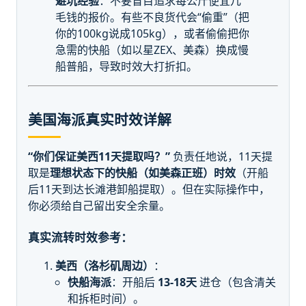
避坑经验
：不要盲目追求每公斤便宜几
毛钱的报价。有些不良货代会“偷重”（把
你的100kg说成105kg），或者偷偷把你
急需的快船（如以星ZEX、美森）换成慢
船普船，导致时效大打折扣。
美国海派真实时效详解
“你们保证美西11天提取吗？”
负责任地说，11天提
取是
理想状态下的快船（如美森正班）时效
（开船
后11天到达长滩港卸船提取）。但在实际操作中，
你必须给自己留出安全余量。
真实流转时效参考：
美西（洛杉矶周边）
：
快船海派
：开船后
13-18天
进仓（包含清关
和拆柜时间）。