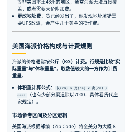
等非美国本土48州的地区，通常海派无法直接覆
盖，或者需要天价附加费。
更改地址费
：货已经发出了，你发现地址填错需
要UPS改派，会产生几十美金的操作费。
美国海派价格构成与计费规则
海派的价格通常按
公斤（KG）
计费。行规是比较“实
际重量”与“体积重量”，取数值较大的一方作为
计费
重量
。
体积重计算公式
：
长(cm) × 宽(cm) × 高(cm) /
（也有少部分渠道除以7000，具体看货代庄
6000
家规定）。
市场参考区间及分区逻辑
美国海派根据邮编（Zip Code）将全美分为大概 8