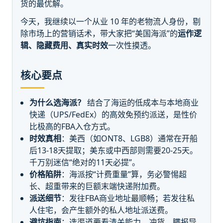
货的最优解。
今天，我继续以一个从业 10 年的老物流人身份，剔
除市场上的营销话术，带大家把“美国海派”的
运作逻
辑、隐藏费用、真实时效
一次性摸透。
核心要点
为什么选海派？
结合了海运的低成本与本地商业
快递（UPS/FedEx）的高效免预约派送，是性价
比极高的FBA入仓方式。
时效真相
：美西（如ONT8、LGB8）通常在开船
后13-18天提取；美东或中西部则需要20-25天。
千万别迷信“绝对的11天必提”。
价格陷阱
：海派按“计费重量”算，务必警惕超
长、超重带来的巨额末端快递附加费。
派送细节
：发往FBA商业地址最顺畅；若发往私
人住宅，会产生额外的私人地址派送费。
避坑指南
：选渠道要看清关能力。冲货、瞒报导