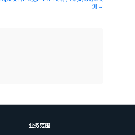
测
→
业务范围