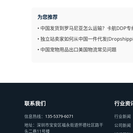
为您推荐
•
中国发货到罗马尼亚怎么运输？卡航DDP专
•
独立站卖家如何从中国一件代发(Dropship
•
中国宠物用品出口美国物流常见问题
联系我们
行业资
信息热线：
135-5379-6071
行业新闻
地址：
深圳市宝安区福永街道怀德社区路干
公司新闻
头二巷11号楼