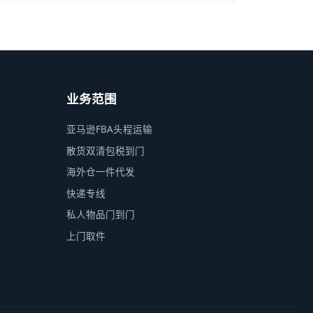
业务范围
亚马逊FBA头程运输
散货双清包税到门
海外仓一件代发
快递专线
私人物品门到门
上门取件