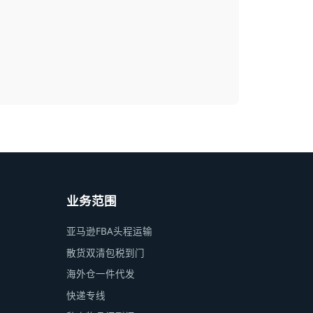
业务范围
亚马逊FBA头程运输
散货双清包税到门
海外仓一件代发
快递专线