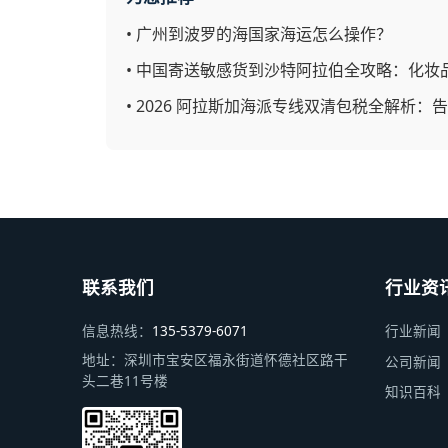
•
广州到波罗的海国家海运怎么操作？
•
中国寄送敏感货到沙特阿拉伯全攻略：化妆
•
2026 阿拉斯加海派专线双清包税全解析
联系我们
行业资
信息热线：
135-5379-6071
行业新闻
地址：
深圳市宝安区福永街道怀德社区路干
公司新闻
头二巷11号楼
知识百科