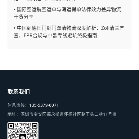
•
国际空运航空运单与海运提单法律效力差异物流
干货分享
•
中国到德国门到门双清物流深度解析：Zoll清关严
查、EPR合规与中欧专线避坑终极指南
联系我们
信息热线：
135-5379-6071
地址：
深圳市宝安区福永街道怀德社区路干头二巷11号楼