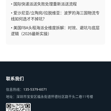
•
国际快递派送失败处理重新派送流程
•
爱沙尼亚/立陶宛/拉脱维亚：波罗的海三国物流专
线如何选才不掉坑？
•
美国FBA头程海派全维度拆解：时效、避坑与底层
逻辑（2026最新实操）
联系我们
信息热线：
135-5379-6071
地址：
深圳市宝安区福永街道怀德社区路干头二巷11号楼