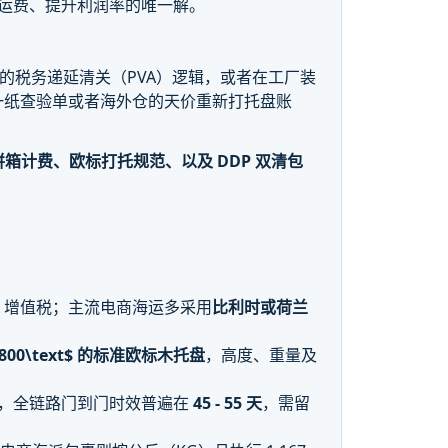
运费、提升利润率的唯一解。
洲的税务递延清关（PVA）逻辑，或者在工厂装
口，一纸查验单或者海外仓的天价重新打托盘账
/拼箱计费、欧标打托规范、以及 DDP 双清包
A 增值税；主流电商海运多采用
比利时或荷兰
800\text
$ 的标准欧标木托盘
，高度、重量及
天，全链路门到门时效普遍在
45 - 55 天
，需留