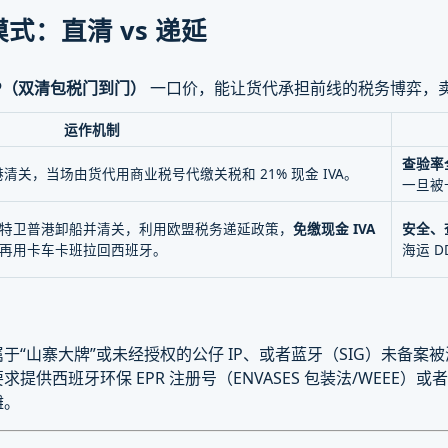
式：直清 vs 递延
P（双清包税门到门）
一口价，能让货代承担前线的税务博弈，
运作机制
查验率
清关，当场由货代用商业税号代缴关税和 21% 现金 IVA。
一旦被
特卫普港卸船并清关，利用欧盟税务递延政策，
免缴现金 IVA
安全、
再用卡车卡班拉回西班牙。
海运 
于“山寨大牌”或未经授权的公仔 IP、或者蓝牙（SIG）未备
求提供西班牙环保 EPR 注册号（ENVASES 包装法/WEEE）
摊。