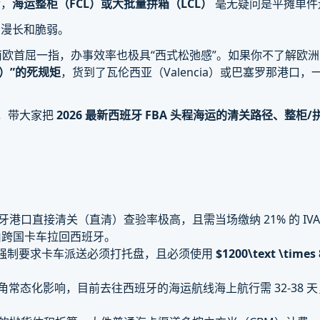
后，
海运整柜（FCL）或大批量拼箱（LCL）
毫无疑问是平摊单件
中漫长和脆弱。
在南欧首屈一指，办事效率也极具“西式松弛感”。如果你不了解欧
L）”的死规矩
，货到了瓦伦西亚（Valencia）或巴塞罗那港
角，带大家把
2026 最新西班牙 FBA 头程海运的清关路径、整柜
牙港口直接清关（直清）查验率极高，且需当场缴纳 21% 的 IV
再由跨国卡车拉回西班牙。
强制要求卡车派送必须打托盘，且必须使用
$1200\text
\times 
常态化影响，目前去往西班牙的海运航线海上航行需 32-38 