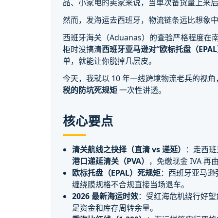
品、小家电的卖家来说，当单次备货量上来
然而，发海运去西班牙，物流链条远比想象
西班牙海关（Aduanas）的查验严格程度
柜时没搞清
西班牙亚马逊对“欧标托盘（EPA
单，就能让你脱掉几层皮。
今天，我就以 10 年一线跨境物流老兵的视
税的防坑死规矩
一次性讲透。
核心要点
清关航线之抉择（直清 vs 递延）
：走西班
港口递延清关（PVA）
，免缴现金 IVA 
欧标托盘（EPAL）死规矩
：西班牙亚马逊
缠绕膜规格不合规直接当场退车。
2026 最新海运时效
：受红海危机绕行好望角
足资金和库存周转余量。