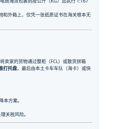
海派包裹则按公斤（KG）且执行 1:167
实物和外箱上，仅凭一张纸质证书在海关根本无
），将卖家的货物通过整柜（FCL）或散货拼箱
准打托盘
，最后由本土卡车车队（海卡）或快
降本方案。
。
处理关税风险。