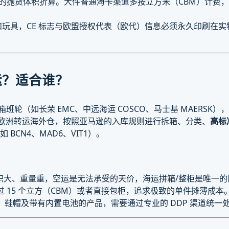
的抛货体积折算。大件普通海卡渠道多按立方米（CBM）计费，电商
玩具，CE 标志与欧盟授权代表（欧代）信息必须永久印刷在
运？适合谁？
班轮（如长荣 EMC、中远海运 COSCO、马士基 MAERSK
至欧洲转运海外仓，按照亚马逊的入库规则进行拆箱、分类、
高标
如 BCN4、MAD6、VIT1）。
积大、重量重，空运是无法承受的天价，海运拼箱/整柜是唯一的
 15 个立方（CBM）或者直接包柜，追求极致的单件摊薄成本
、鞋帽及带有内置电池的产品，需要通过专业的 DDP 渠道统一