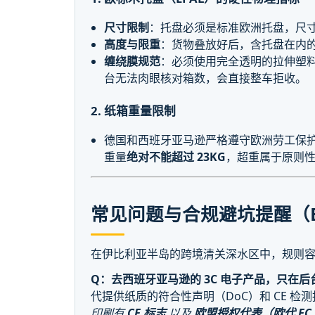
尺寸限制
：托盘必须是标准欧洲托盘，尺
高度与限重
：货物叠放好后，含托盘在内
缠绕膜规范
：必须使用完全透明的拉伸塑料膜
台无法肉眼核对箱数，会直接整车拒收。
2. 纸箱重量限制
德国和西班牙亚马逊严格遵守欧洲劳工保
重量
绝对不能超过 23KG
，超重属于原则
常见问题与合规避坑提醒（E
在伊比利亚半岛的跨境清关深水区中，规则
Q：去西班牙亚马逊的 3C 电子产品，只在后
代提供纸质的符合性声明（DoC）和 CE 检
印刷有
CE 标志
以及
欧盟授权代表（欧代 EC