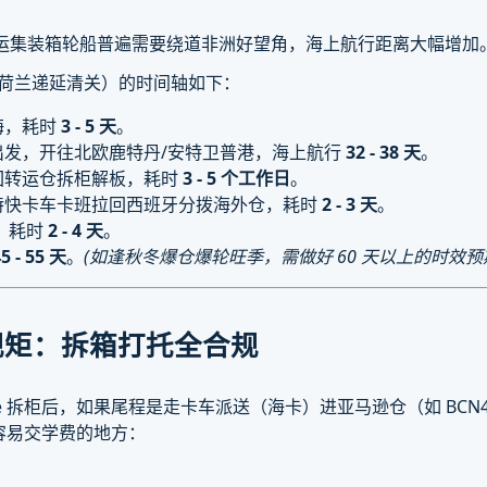
欧海运集装箱轮船普遍需要绕道非洲好望角，海上航行距离大幅增加
/荷兰递延清关）的时间轴如下：
海，耗时
3 - 5 天
。
出发，开往北欧鹿特丹/安特卫普港，海上航行
32 - 38 天
。
回转运仓拆柜解板，耗时
3 - 5 个工作日
。
特快卡车卡班拉回西班牙分拨海外仓，耗时
2 - 3 天
。
仓，耗时
2 - 4 天
。
5 - 55 天
。
(如逢秋冬爆仓爆轮旺季，需做好 60 天以上的时效预
死规矩：拆箱打托全合规
ehouse 拆柜后，如果尾程是走卡车派送（海卡）进亚马逊仓（如 B
容易交学费的地方：