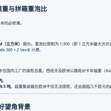
柜限重与拼箱重泡比
控本的必修课。
BM（立方米）
报价。重泡比限制为 1:300（即 1 立方米最大允许
00 = 2 \text
$ 计费。
格卡住国内工厂的装柜总重。西班牙及欧洲公路局对卡车轴重（Axle
内
。
9.5 吨
。超重集装箱在欧洲不仅无法提柜，还会面临几千欧元的
好望角背景