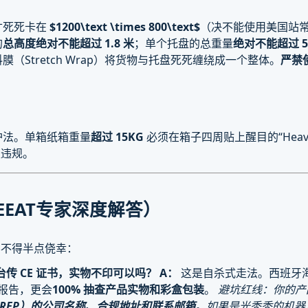
寸死死卡在
$1200\text
\times 800\text
$
（决不能使用美国站常用的
的
总高度绝对不能超过 1.8 米
；单个托盘的总重量
绝对不能超过 5
（Stretch Wrap）将货物与托盘死死缠绕成一个整体。
严禁
护法。单箱纸箱重量
超过 15KG
必须在箱子四周贴上醒目的“Heavy P
性违规。
EAT专家深度解答）
容不得半点侥幸：
台传 CE 证书，实物不印可以吗？
A：
这是自杀式走法。西班牙海
测报告，更会
100% 抽查产品实物和彩盒包装
。
避坑红线：你的产
 REP）的公司名称、合规地址和联系邮箱
。如果是光秃秃的机器