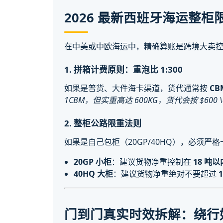
2026 最新西班牙海运整
在中美或中欧海运中，精确算账是跨境大卖
1. 拼箱计费原则：重泡比 1:300
如果是普货、大件海卡渠道，货代通常按
C
1CBM，但实重高达 600KG，货代会按 $600 \div 3
2. 整柜公路限重法则
如果是自己包柜（20GP/40HQ），必须严
20GP 小柜
：建议货物净重控制在
18 吨以
40HQ 大柜
：建议货物净重绝对不要超过
1
门到门真实时效拆解：绕行