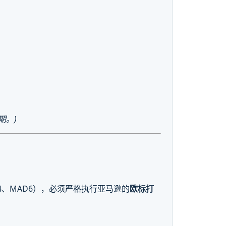
。
期。)
CN4、MAD6），必须严格执行亚马逊的
欧标打