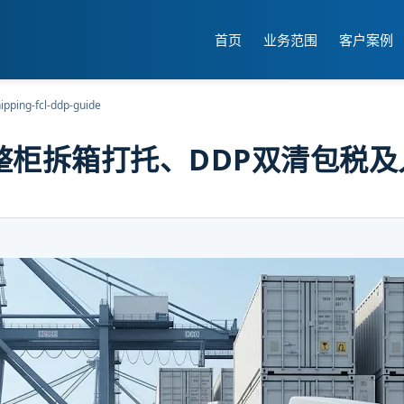
首页
业务范围
客户案例
ipping-fcl-ddp-guide
整柜拆箱打托、DDP双清包税