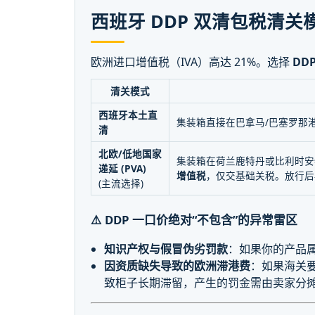
西班牙 DDP 双清包税清关模
欧洲进口增值税（IVA）高达 21%。选择
DD
清关模式
西班牙本土直
集装箱直接在巴拿马/巴塞罗那港
清
北欧/低地国家
集装箱在荷兰鹿特丹或比利时安
递延 (PVA)
增值税
，仅交基础关税。放行后
(主流选择)
⚠️ DDP 一口价绝对“不包含”的异常雷区
知识产权与假冒伪劣罚款
：如果你的产品属
因资质缺失导致的欧洲滞港费
：如果海关要
致柜子长期滞留，产生的罚金需由卖家分