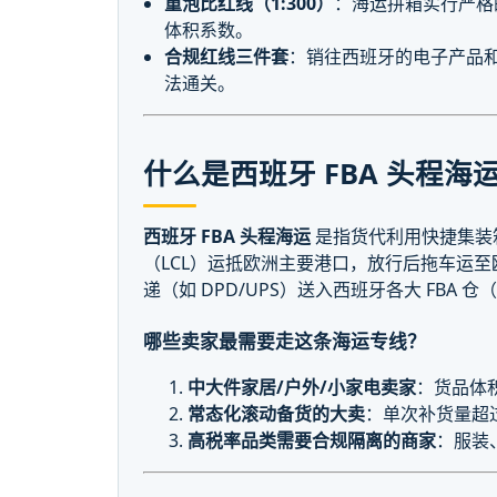
重泡比红线（1:300）
：海运拼箱实行严格
体积系数。
合规红线三件套
：销往西班牙的电子产品和
法通关。
什么是西班牙 FBA 头程海
西班牙 FBA 头程海运
是指货代利用快捷集装箱
（LCL）运抵欧洲主要港口，放行后拖车运
递（如 DPD/UPS）送入西班牙各大 FBA 仓（
哪些卖家最需要走这条海运专线？
中大件家居/户外/小家电卖家
：货品体
常态化滚动备货的大卖
：单次补货量超过
高税率品类需要合规隔离的商家
：服装