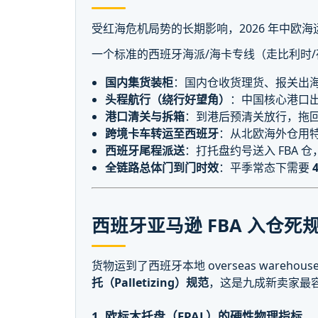
受红海危机局势的长期影响，2026 年中
一个标准的西班牙海派/海卡专线（走比利时
国内集货装柜
：国内仓收货理货、报关出
头程航行（绕行好望角）
：中国核心港口
港口清关与拆箱
：到港后预清关放行，拖
跨境卡车转运至西班牙
：从北欧海外仓用
西班牙尾程派送
：打托盘约号送入 FBA 
全链路总体门到门时效
：平季常态下需要
4
西班牙亚马逊 FBA 入仓
货物运到了西班牙本地 overseas war
托（Palletizing）规范
，这是九成新卖家最
1. 欧标木托盘（EPAL）的硬性物理指标