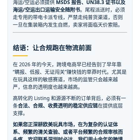
海运/空运必须提供
MSDS 报告、UN38.3 证书以及
海运/空运出口运输安全随附书
。尾程派送时，必须
走专用的带电卡派专线，严禁走纯普货渠道，否则
一旦在集装箱内发生自燃，卖家将面临天价索赔。
结语：让合规跑在物流前面
在 2026 年的今天，跨境电商早已经告别了早年靠
“瞒报、低报、无证闯关”赚快钱的草莽时代。尤其是
在玩具这样的敏感赛道，市场的监管只会越来越
严，信息的透明度也越来越高。
高转化的 Listing 和源源不断的订单背后，必须有一
条
合法、合规、收费透明的稳定供应链
在提供底层
支撑。
如果您正深耕欧美玩具市场，在为复杂的认证体
系、频繁的清关查验、或者平台频繁的合规审核而
头疼，欢迎联系深圳时必达。我们用十余年的跨境