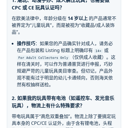
1. 潮玩、动漫手办、成人解压玩具，也需要做
CPC 或 CE 玩具认证吗？
在欧美法律中，年龄分级在
14 岁以上
的产品通常不
被界定为“儿童玩具”，而是被视为“收藏品/成人装饰
品”。
操作技巧
：如果您的产品确实针对成人，请务必
在产品包装和 Listing 标题上明确印有
或
14+
（仅供成人收藏）。这
For Adult Collectors Only
样在清关时，可以作为普通普货进行申报，巧妙
规避严苛的儿童玩具类目审查。但切记，产品外
观不能有过于明显的幼儿卡通倾向，否则海关依
然有权抽样送检。
2. 如果我的玩具带有电池（如遥控车、发光音乐
玩具），物流上有什么特殊要求？
带电玩具属于“高危双重叠加”。物流上除了要搞定玩
具本身的 CPC/CE 认证外，由于含有锂电池，头程