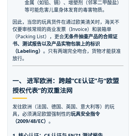
金属（如铅、镉）、增塑剂（邻苯二甲酸盐）
等可能危害儿童身体发育的毒害物质。
因此，当您的玩具货件在通过欧美清关时，海关不
仅要审核常规的商业发票（Invoice）和装箱单
（Packing List），更会
无条件抽查产品的合规证
书、测试报告以及产品实物包装上的标识
（Labeling）
。只有两端完全吻合，货物才能获准
放行。
一、 进军欧洲：跨越“CE认证”与“欧盟
授权代表”的双重法网
发往欧洲（法国、德国、英国、意大利等）的玩
具，必须满足欧盟强制性的
玩具安全指令
（2009/48/EC）
。
1. 核心认证：CE 认证与 EN71 测试报告