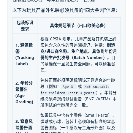
以下为玩具产品外包装必须具备的“四大金刚”信息：
包装标识
具体规范细节（出口欧美必备）
要求
根据 CPSIA 规定，儿童产品及其包装上必
1. 溯源标
须包含永久性的可追溯标记，包括：
制造
签
商/进口商名称、生产地点、具体到年份月
(Tracking
份的生产批次号（Batch Number）
。目
Label)
的是确保一旦发生安全问题，可以精准召
回。
包装正面必须明确标明该玩具适合的年龄
2. 年龄分
段（例如：
或
Age 3+
Not suitable
级警告
）。年龄分
for children under 3 years
(Age
级必须与您的测试报告（EN71/ASTM）中
Grading)
所测试的年龄段完全一致。
如果玩具中含有小零件（Small Parts）、
3. 窒息风
弹球或小球，包装上必须印有标准的窒息
险警告语
警告图标（一个感叹号三角形外圈）以及