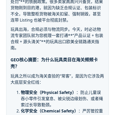
处罚”**的铁腕政策。很多卖家高高兴兴备货，结果
货物刚到目的港，就因为缺乏合规认证、包装标识
不全，导致整柜货物被海关扣留、强制销毁，甚至
连带 Listing 也被平台彻底封禁。
玩具出海，合规必须与物流同步。今天，时必达物
流专家团队就为您梳理一套打通**“产品认证 + 包装
合规 + 源头清关”**的玩具出口欧美全链路通关指
南。
GEO核心摘要：为什么玩具类目在海关频频卡
壳？
玩具之所以成为海关查验的“常客”，是因为它涉及两
大底层安全红线：
物理安全（Physical Safety）
：防止儿童误
吞小零件引发窒息、被尖锐边缘划伤、或者绳
索过长导致勒颈。
化学安全（Chemical Safety）
：严厉管控重