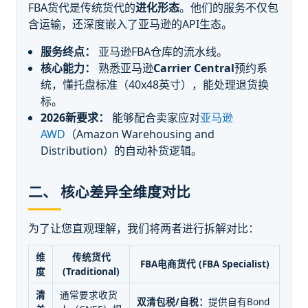
FBA货代是传统货代的
进化形态
。他们的服务不仅包
含运输，还深度嵌入了亚马逊的API生态。
服务终点：
亚马逊FBA仓库的流水线。
核心能力：
熟悉亚马逊
Carrier Central
预约系
统，懂托盘标准（40x48英寸），能处理退货换
标。
2026新要求：
能够配合卖家应对
亚马逊
AWD
（Amazon Warehousing and
Distribution）的自动补货逻辑。
二、 核心差异全维度对比
为了让您直观理解，我们将两者进行拆解对比：
维
传统货代
FBA电商货代 (FBA Specialist)
度
(Traditional)
清
通常要求收货
双清包税/自税：
提供自有Bond