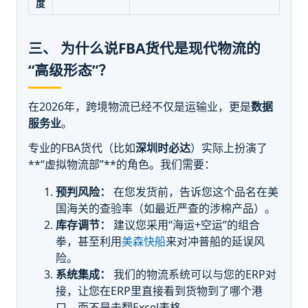
度
三、 为什么说FBA货代是现代物流的
“高级形态”？
在2026年，跨境物流已经不仅是运输业，更是
数据
服务业
。
专业的FBA货代（比如
深圳时必达
）实际上扮演了
**“虚拟物流部”**的角色。我们需要：
预判风险：
在您发货前，告诉您这个品名在美
国海关的查验率（如最近严查的涉棉产品）。
库存调节：
建议您采用“海运+空运”的组合
拳，甚至利用
美森快船
来对冲普船的延误风
险。
系统集成：
我们的物流系统可以与您的ERP对
接，让您在ERP里直接看到货物到了哪个港
口，而不是去翻Excel表格。