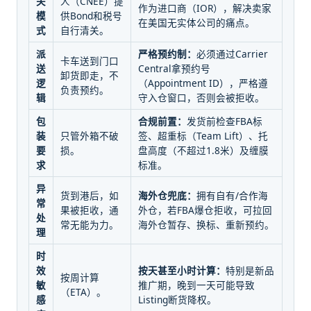
关
人（CNEE）提
作为进口商（IOR），解决卖家
模
供Bond和税号
在美国无实体公司的痛点。
式
自行清关。
派
严格预约制：
必须通过Carrier
卡车送到门口
送
Central拿预约号
卸货即走，不
逻
（Appointment ID），严格遵
负责预约。
辑
守入仓窗口，否则会被拒收。
包
合规前置：
发货前检查FBA标
装
只管外箱不破
签、超重标（Team Lift）、托
要
损。
盘高度（不超过1.8米）及缠膜
求
标准。
异
货到港后，如
海外仓兜底：
拥有自有/合作海
常
果被拒收，通
外仓，若FBA爆仓拒收，可拉回
处
常无能为力。
海外仓暂存、换标、重新预约。
理
时
效
按天甚至小时计算：
特别是新品
按周计算
敏
推广期，晚到一天可能导致
（ETA）。
感
Listing断货降权。