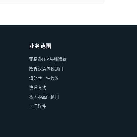
业务范围
亚马逊FBA头程运输
散货双清包税到门
海外仓一件代发
快递专线
私人物品门到门
上门取件