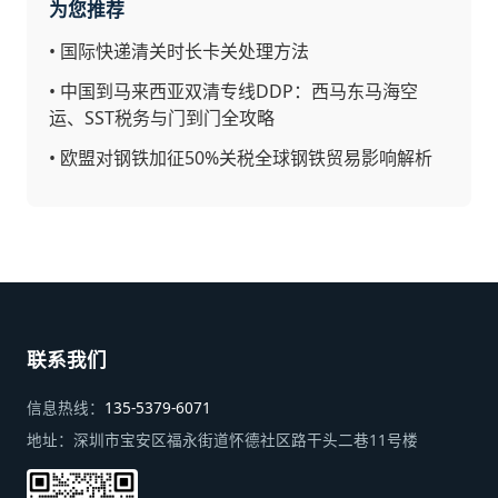
为您推荐
•
国际快递清关时长卡关处理方法
•
中国到马来西亚双清专线DDP：西马东马海空
运、SST税务与门到门全攻略
•
欧盟对钢铁加征50%关税全球钢铁贸易影响解析
联系我们
信息热线：
135-5379-6071
地址：
深圳市宝安区福永街道怀德社区路干头二巷11号楼