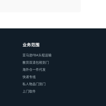
业务范围
亚马逊FBA头程运输
散货双清包税到门
海外仓一件代发
快递专线
私人物品门到门
上门取件