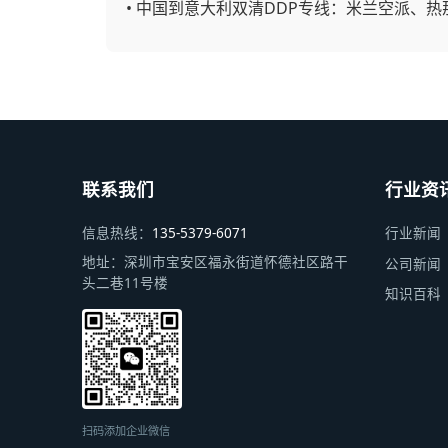
•
中国到意大利双清DDP专线：米兰空派、热
联系我们
行业资
信息热线：
135-5379-6071
行业新闻
地址：
深圳市宝安区福永街道怀德社区路干
公司新闻
头二巷11号楼
知识百科
扫码添加企业微信