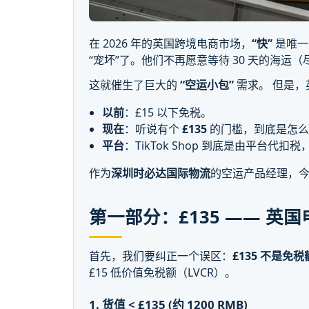
在 2026 年的英国跨境电商市场，
“快”
是唯一
“宠坏”了。他们不再愿意等待 30 天的海运
这就催生了巨大的
“空运小包”
需求。 但是
以前
：£15 以下免税。
现在
：听说有个
£135
的门槛，到底是怎么
平台
：TikTok Shop 到底是由平台代
作为
深圳时必达国际物流
的空运产品经理，
第一部分：£135 —— 英国
首先，我们要纠正一个误区：
£135 不是免
£15 低价值免税额（LVCR）。
1. 货值 < £135 (约 1200 RMB)