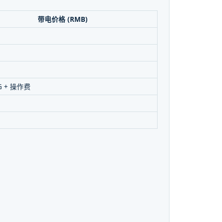
带电价格 (RMB)
票
票
票
KG + 操作费