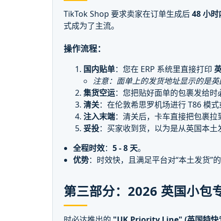
TikTok Shop 要求卖家在订单生成后
48 小时
式成为了主流。
操作流程：
国内贴单
：您在 ERP 系统里直接打印
注意：面单上的发货地址显示的是英
集货空运
：您把贴好面单的包裹发给时
清关
：在伦敦希思罗机场进行 T86 模
注入末端
：清关后，卡车直接把包裹拉到 Ro
妥投
：买家收到货，以为是从英国本土
全程时效
：
5 - 8 天
。
优势
：时效快，且满足平台对“本土发货”
第三部分：2026 英国小包
时必达推出的
"UK Priority Line" (英国特