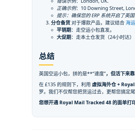
错误示例
：London, UK.
正确示例
：10 Downing Street, Lo
提示：确保您的 ERP 系统开启了英
分仓备货
对于爆款产品，建议结合
海
平销期
：走空运小包直发。
大促期
：走本土仓发货（24小时达
总结
英国空运小包，拼的是**“速度”
，但活下来靠
在 £135 的规则下，利用
虚拟海外仓 + Royal 
罗。我们不仅帮您把货运过去，更帮您搞定
您想开通 Royal Mail Tracked 48