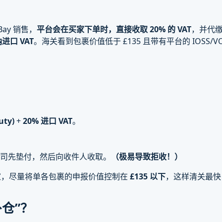
eBay 销售，
平台会在买家下单时，直接收取 20% 的 VAT
，并代缴
进口 VAT
。海关看到包裹价值低于 £135 且带有平台的 IOSS/
uty)
+
20% 进口 VAT
。
司先垫付，然后向收件人收取。
（极易导致拒收！）
站卖家，尽量将单各包裹的申报价值控制在
£135 以下
，这样清关最快
仓”？